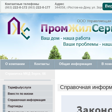
Контактные телефоны
Адрес
Ве
(863)
222-0-172
(863)
222-0-177
344058, г.Ростов-на-Дону, ул. Зорге, 6, о
О компании
Контакты
Общая информация
В пом
Страничка МКД Зорге, 66
Справочная инфор
Тарифы/услуги
Вместе по жизни
Справочная информация
Закон
Партнеры