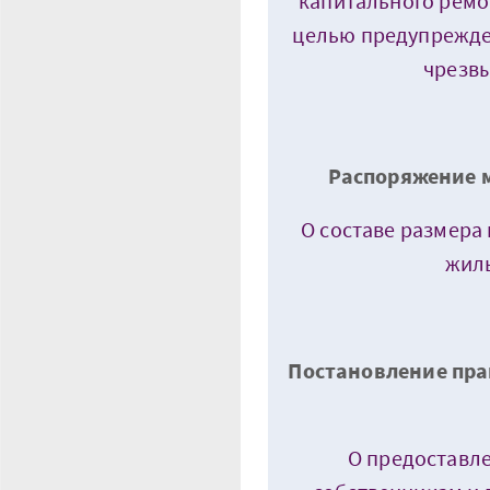
капитального ремо
целью предупрежде
чрезв
Распоряжение м
О составе размера
жил
Постановление прав
О предоставл