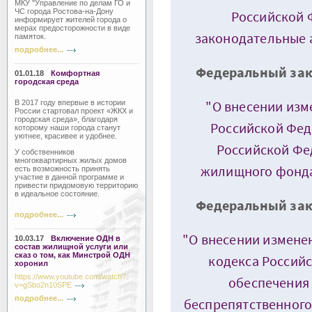
МКУ "Управление по делам ГО и
ЧС города Ростова-на-Дону
Российской 
информирует жителей города о
мерах предосторожности в виде
законодательные 
памяток.
подробнее...
Федеральный зако
01.01.18
Комфортная
городская среда
"О внесении из
В 2017 году впервые в истории
России стартовал проект «ЖКХ и
городская среда», благодаря
Российской Фед
которому наши города станут
уютнее, красивее и удобнее.
Российской Фе
У собственников
многоквартирных жилых домов
жилищного фонда
есть возможность принять
участие в данной программе и
привести придомовую территорию
в идеальное состояние.
Федеральный зако
подробнее...
"О внесении изменен
10.03.17
Включение ОДН в
состав жилищной услуги или
сказ о том, как Минстрой ОДН
кодекса Россий
хоронил
https://www.youtube.com/watch?
обеспечения
v=gSbo2n10SPE
подробнее...
беспрепятственног