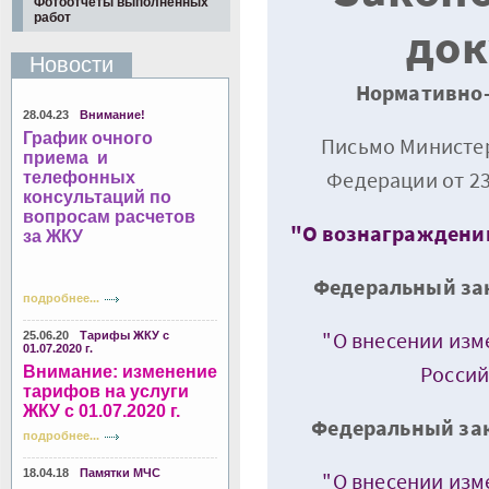
Фотоотчеты выполненных
работ
до
Новости
Нормативно-
28.04.23
Внимание!
График очного
Письмо Министе
приема и
Федерации от 23
телефонных
консультаций по
вопросам расчетов
"О вознаграждении
за ЖКУ
Федеральный зак
подробнее...
"О внесении из
25.06.20
Тарифы ЖКУ с
01.07.2020 г.
Россий
Внимание: изменение
тарифов на услуги
ЖКУ с 01.07.2020 г.
Федеральный зако
подробнее...
18.04.18
Памятки МЧС
"О внесении из